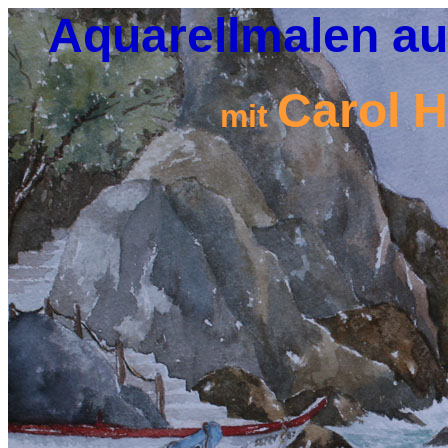
Aquarellmalen au
Carol H
mit